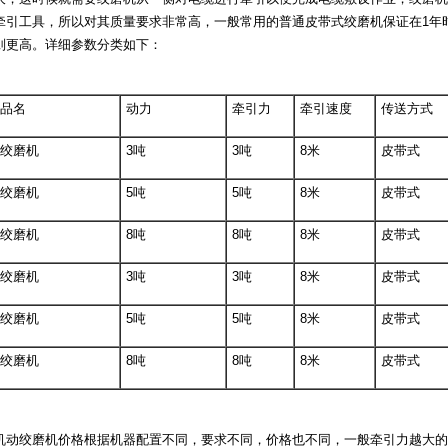
牵引工具，所以对其质量要求非常高，一般常用的普通皮带式绞磨机保证在1年
则更高。详细参数分类如下：
品名
动力
牵引力
牵引速度
传送方式
绞磨机
3吨
3吨
8米
皮带式
绞磨机
5吨
5吨
8米
皮带式
绞磨机
8吨
8吨
8米
皮带式
绞磨机
3吨
3吨
8米
皮带式
绞磨机
5吨
5吨
8米
皮带式
绞磨机
8吨
8吨
8米
皮带式
机动绞磨机价格根据机器配置不同，要求不同，价格也不同，一般牵引力越大的