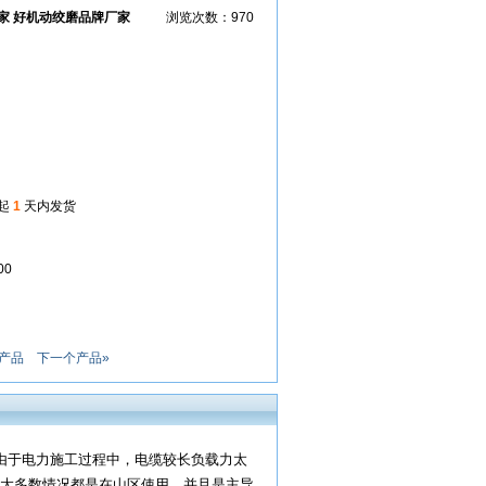
家 好机动绞磨品牌厂家
浏览次数：970
起
1
天内发货
00
产品
下一个产品»
点：由于电力施工过程中，电缆较长负载力太
大多数情况都是在山区使用，并且是主导